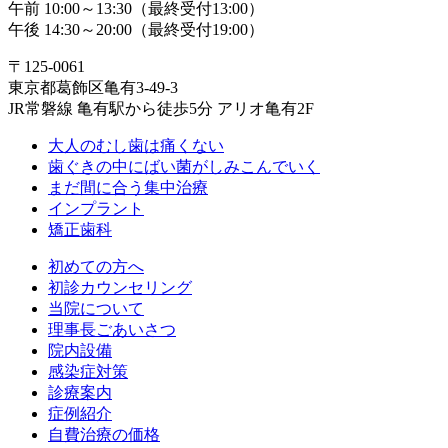
午前 10:00～13:30（最終受付13:00）
午後 14:30～20:00（最終受付19:00）
〒125-0061
東京都葛飾区亀有3-49-3
JR常磐線 亀有駅から徒歩5分 アリオ亀有2F
大人のむし歯は痛くない
歯ぐきの中にばい菌がしみこんでいく
まだ間に合う集中治療
インプラント
矯正歯科
初めての方へ
初診カウンセリング
当院について
理事長ごあいさつ
院内設備
感染症対策
診療案内
症例紹介
自費治療の価格