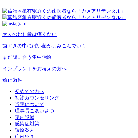
大人のむし歯は痛くない
歯ぐきの中にばい菌がしみこんでいく
まだ間に合う集中治療
インプラントをお考えの方へ
矯正歯科
初めての方へ
初診カウンセリング
当院について
理事長ごあいさつ
院内設備
感染症対策
診療案内
症例紹介